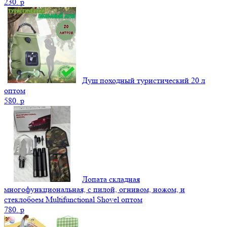
230.
p
Душ походный туристический 20 л
оптом
580.
p
Лопата складная
многофункциональная, с пилой, огнивом, ножом, и
стеклобоем Multifunctional Shovel оптом
780.
p