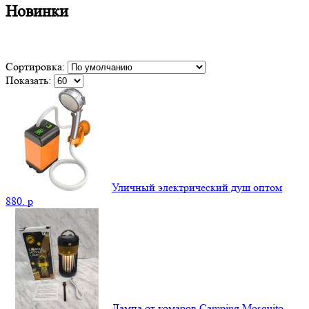
Новинки
Сортировка:
Показать:
Уличный электрический душ оптом
880.
p
Лампа от комаров Camping Mosquito