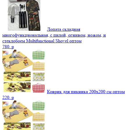
Лопата складная
многофункциональная, с пилой, огнивом, ножом, и
стеклобоем Multifunctional Shovel оптом
780.
p
Коврик для пикника 200х200 см оптом
220.
p