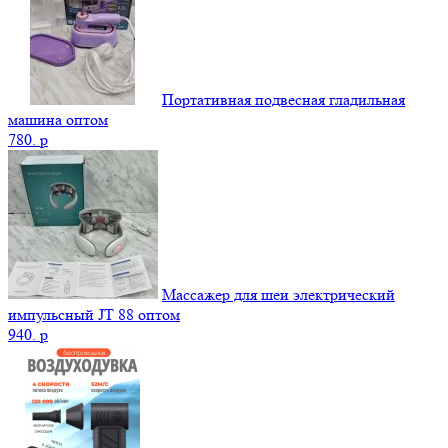
Портативная подвесная гладильная
машина оптом
780.
p
Массажер для шеи электрический
импульсный JT 88 оптом
940.
p