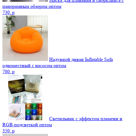
Маска для плавания и снорклинга с
панорамным обзором оптом
730.
p
Надувной диван Inflatable Sofa
одноместный с насосом оптом
780.
p
Светильник с эффектом пламени и
RGB-подсветкой оптом
350.
p