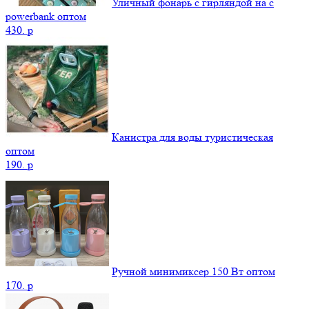
Уличный фонарь с гирляндой на с
powerbank оптом
430.
p
Канистра для воды туристическая
оптом
190.
p
Ручной минимиксер 150 Вт оптом
170.
p