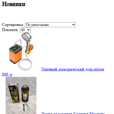
Новинки
Сортировка:
Показать:
Уличный электрический душ оптом
880.
p
Лампа от комаров Camping Mosquito