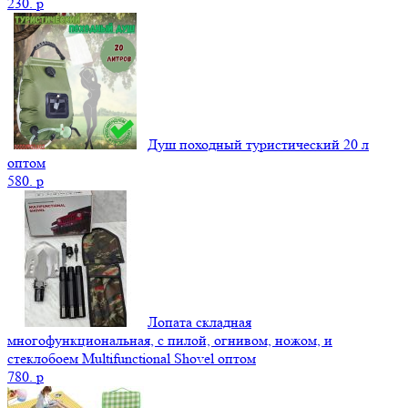
230.
p
Душ походный туристический 20 л
оптом
580.
p
Лопата складная
многофункциональная, с пилой, огнивом, ножом, и
стеклобоем Multifunctional Shovel оптом
780.
p