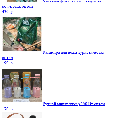
Уличный фонарь с гирляндой на с
powerbank оптом
430.
p
Канистра для воды туристическая
оптом
190.
p
Ручной минимиксер 150 Вт оптом
170.
p