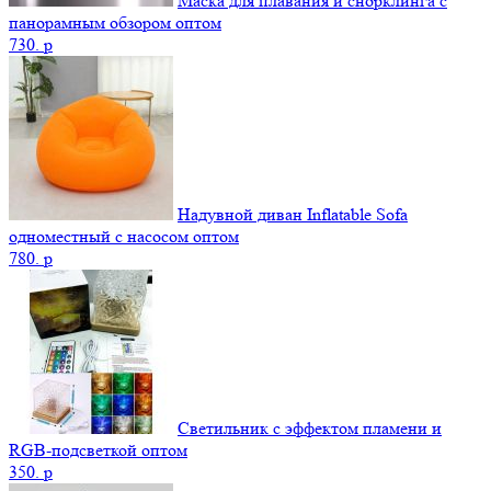
Маска для плавания и снорклинга с
панорамным обзором оптом
730.
p
Надувной диван Inflatable Sofa
одноместный с насосом оптом
780.
p
Светильник с эффектом пламени и
RGB-подсветкой оптом
350.
p