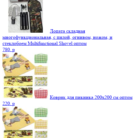
Лопата складная
многофункциональная, с пилой, огнивом, ножом, и
стеклобоем Multifunctional Shovel оптом
780.
p
Коврик для пикника 200х200 см оптом
220.
p