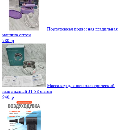
Портативная подвесная гладильная
машина оптом
780.
p
Массажер для шеи электрический
импульсный JT 88 оптом
940.
p