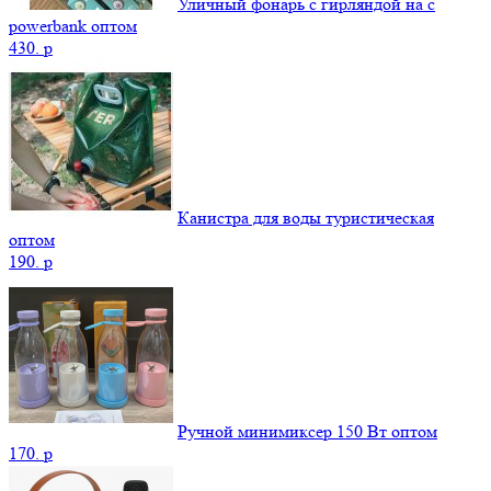
Уличный фонарь с гирляндой на с
powerbank оптом
430.
p
Канистра для воды туристическая
оптом
190.
p
Ручной минимиксер 150 Вт оптом
170.
p