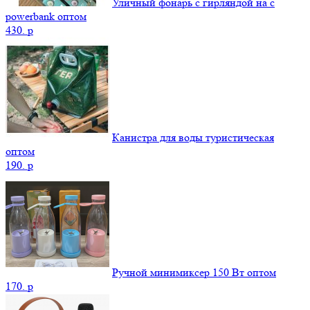
Уличный фонарь с гирляндой на с
powerbank оптом
430.
p
Канистра для воды туристическая
оптом
190.
p
Ручной минимиксер 150 Вт оптом
170.
p