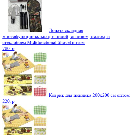
Лопата складная
многофункциональная, с пилой, огнивом, ножом, и
стеклобоем Multifunctional Shovel оптом
780.
p
Коврик для пикника 200х200 см оптом
220.
p