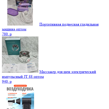
Портативная подвесная гладильная
машина оптом
780.
p
Массажер для шеи электрический
импульсный JT 88 оптом
940.
p