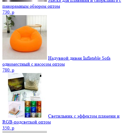
Маска для плавания и снорклинга с
панорамным обзором оптом
730.
p
Надувной диван Inflatable Sofa
одноместный с насосом оптом
780.
p
Светильник с эффектом пламени и
RGB-подсветкой оптом
350.
p