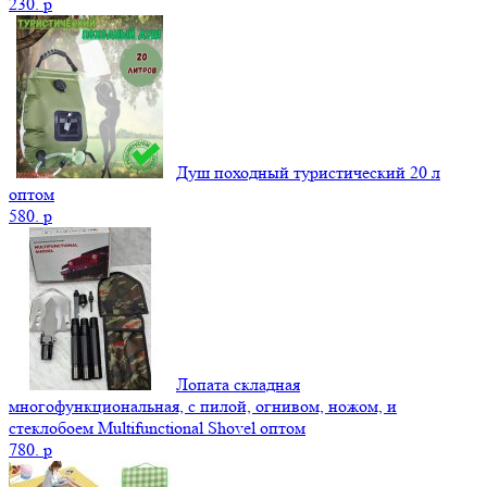
230.
p
Душ походный туристический 20 л
оптом
580.
p
Лопата складная
многофункциональная, с пилой, огнивом, ножом, и
стеклобоем Multifunctional Shovel оптом
780.
p