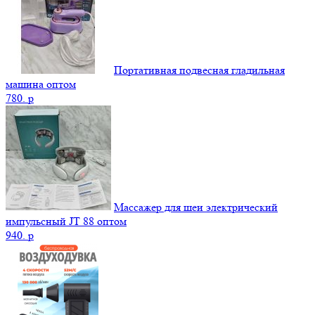
Портативная подвесная гладильная
машина оптом
780.
p
Массажер для шеи электрический
импульсный JT 88 оптом
940.
p