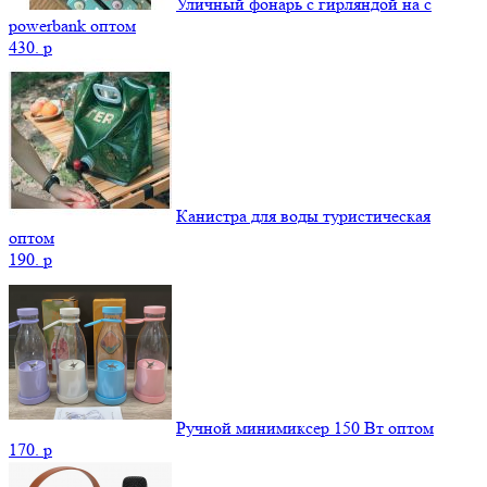
Уличный фонарь с гирляндой на с
powerbank оптом
430.
p
Канистра для воды туристическая
оптом
190.
p
Ручной минимиксер 150 Вт оптом
170.
p