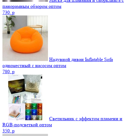
Маска для плавания и снорклинга с
панорамным обзором оптом
730.
p
Надувной диван Inflatable Sofa
одноместный с насосом оптом
780.
p
Светильник с эффектом пламени и
RGB-подсветкой оптом
350.
p