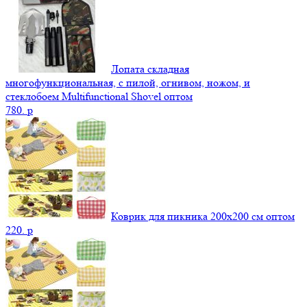
Лопата складная
многофункциональная, с пилой, огнивом, ножом, и
стеклобоем Multifunctional Shovel оптом
780.
p
Коврик для пикника 200х200 см оптом
220.
p