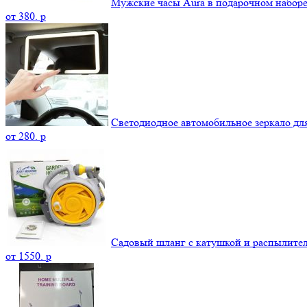
Мужские часы Aura в подарочном набор
от
380.
p
Светодиодное автомобильное зеркало дл
от
280.
p
Садовый шланг с катушкой и распылите
от
1550.
p