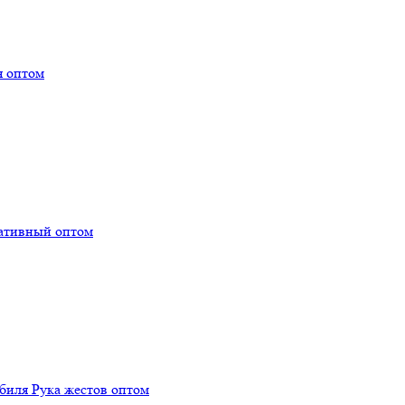
я оптом
тативный оптом
биля Рука жестов оптом