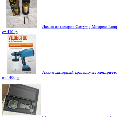
Лампа от комаров Camping Mosquito La
от
430.
p
Аккумуляторный краскопульт электриче
от
1400.
p