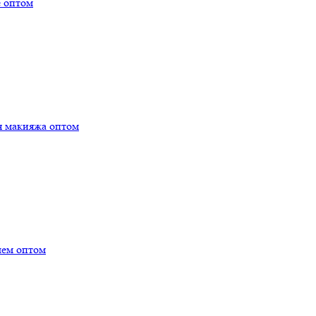
е оптом
я макияжа оптом
лем оптом