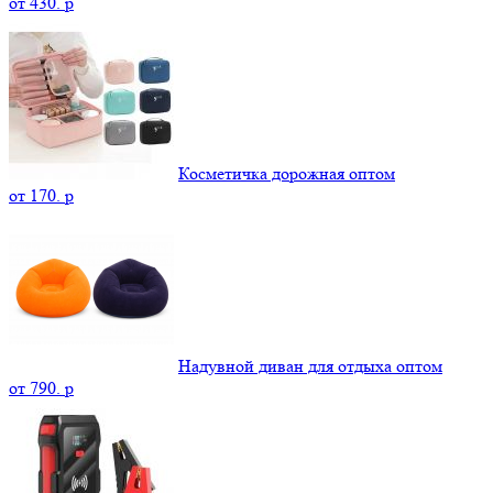
от
430.
p
Косметичка дорожная оптом
от
170.
p
Надувной диван для отдыха оптом
от
790.
p