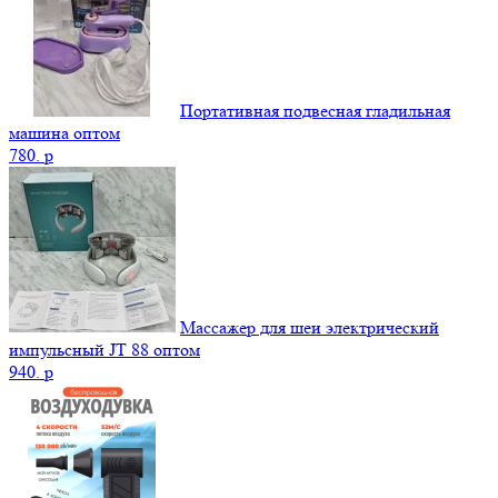
Портативная подвесная гладильная
машина оптом
780.
p
Массажер для шеи электрический
импульсный JT 88 оптом
940.
p