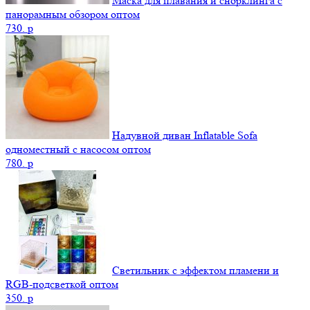
Маска для плавания и снорклинга с
панорамным обзором оптом
730.
p
Надувной диван Inflatable Sofa
одноместный с насосом оптом
780.
p
Светильник с эффектом пламени и
RGB-подсветкой оптом
350.
p