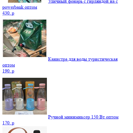
Уличный фонарь с гирляндой на с
powerbank оптом
430.
p
Канистра для воды туристическая
оптом
190.
p
Ручной минимиксер 150 Вт оптом
170.
p