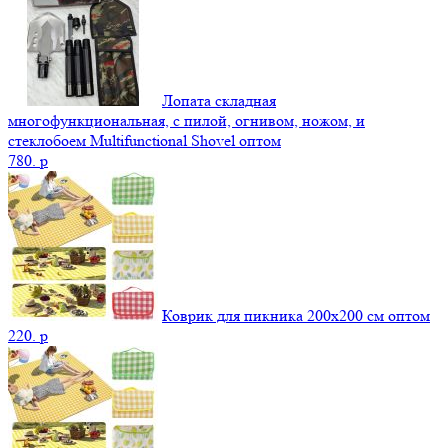
Лопата складная
многофункциональная, с пилой, огнивом, ножом, и
стеклобоем Multifunctional Shovel оптом
780.
p
Коврик для пикника 200х200 см оптом
220.
p