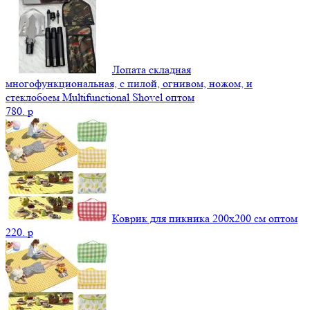
Лопата складная
многофункциональная, с пилой, огнивом, ножом, и
стеклобоем Multifunctional Shovel оптом
780.
p
Коврик для пикника 200х200 см оптом
220.
p