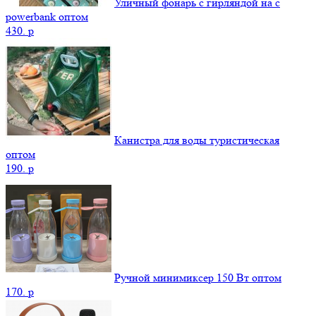
Уличный фонарь с гирляндой на с
powerbank оптом
430.
p
Канистра для воды туристическая
оптом
190.
p
Ручной минимиксер 150 Вт оптом
170.
p