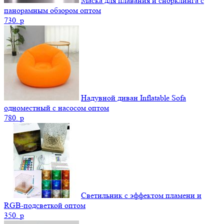
Маска для плавания и снорклинга с
панорамным обзором оптом
730.
p
Надувной диван Inflatable Sofa
одноместный с насосом оптом
780.
p
Светильник с эффектом пламени и
RGB-подсветкой оптом
350.
p