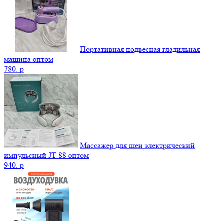
Портативная подвесная гладильная
машина оптом
780.
p
Массажер для шеи электрический
импульсный JT 88 оптом
940.
p