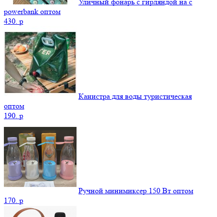
Уличный фонарь с гирляндой на с
powerbank оптом
430.
p
Канистра для воды туристическая
оптом
190.
p
Ручной минимиксер 150 Вт оптом
170.
p