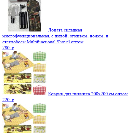
Лопата складная
многофункциональная, с пилой, огнивом, ножом, и
стеклобоем Multifunctional Shovel оптом
780.
p
Коврик для пикника 200х200 см оптом
220.
p