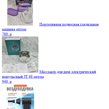
Портативная подвесная гладильная
машина оптом
780.
p
Массажер для шеи электрический
импульсный JT 88 оптом
940.
p