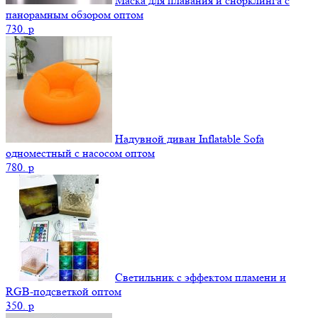
Маска для плавания и снорклинга с
панорамным обзором оптом
730.
p
Надувной диван Inflatable Sofa
одноместный с насосом оптом
780.
p
Светильник с эффектом пламени и
RGB-подсветкой оптом
350.
p