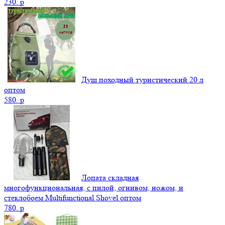
230.
p
Душ походный туристический 20 л
оптом
580.
p
Лопата складная
многофункциональная, с пилой, огнивом, ножом, и
стеклобоем Multifunctional Shovel оптом
780.
p