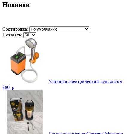
Новинки
Сортировка:
Показать:
Уличный электрический душ оптом
880.
p
Лампа от комаров Camping Mosquito