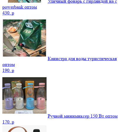
Уличный фонарь с гирляндой на с
powerbank оптом
430.
p
Канистра для воды туристическая
оптом
190.
p
Ручной минимиксер 150 Вт оптом
170.
p