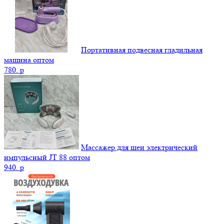
Портативная подвесная гладильная
машина оптом
780.
p
Массажер для шеи электрический
импульсный JT 88 оптом
940.
p