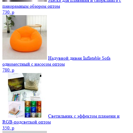
Маска для плавания и снорклинга с
панорамным обзором оптом
730.
p
Надувной диван Inflatable Sofa
одноместный с насосом оптом
780.
p
Светильник с эффектом пламени и
RGB-подсветкой оптом
350.
p