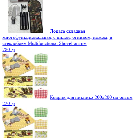
Лопата складная
многофункциональная, с пилой, огнивом, ножом, и
стеклобоем Multifunctional Shovel оптом
780.
p
Коврик для пикника 200х200 см оптом
220.
p