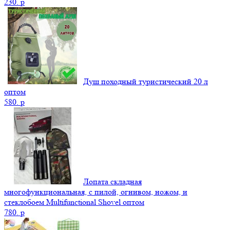
230.
p
Душ походный туристический 20 л
оптом
580.
p
Лопата складная
многофункциональная, с пилой, огнивом, ножом, и
стеклобоем Multifunctional Shovel оптом
780.
p