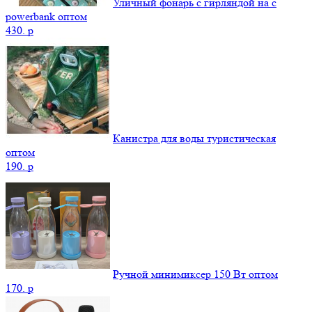
Уличный фонарь с гирляндой на с
powerbank оптом
430.
p
Канистра для воды туристическая
оптом
190.
p
Ручной минимиксер 150 Вт оптом
170.
p