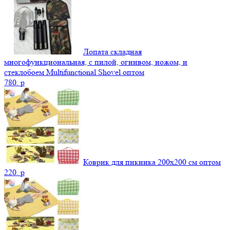
Лопата складная
многофункциональная, с пилой, огнивом, ножом, и
стеклобоем Multifunctional Shovel оптом
780.
p
Коврик для пикника 200х200 см оптом
220.
p