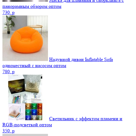
Маска для плавания и снорклинга с
панорамным обзором оптом
730.
p
Надувной диван Inflatable Sofa
одноместный с насосом оптом
780.
p
Светильник с эффектом пламени и
RGB-подсветкой оптом
350.
p