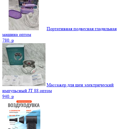
Портативная подвесная гладильная
машина оптом
780.
p
Массажер для шеи электрический
импульсный JT 88 оптом
940.
p