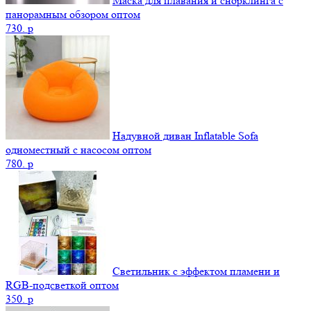
Маска для плавания и снорклинга с
панорамным обзором оптом
730.
p
Надувной диван Inflatable Sofa
одноместный с насосом оптом
780.
p
Светильник с эффектом пламени и
RGB-подсветкой оптом
350.
p