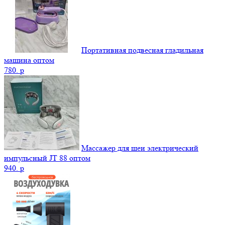
Портативная подвесная гладильная
машина оптом
780.
p
Массажер для шеи электрический
импульсный JT 88 оптом
940.
p