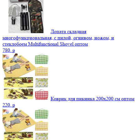
Лопата складная
многофункциональная, с пилой, огнивом, ножом, и
стеклобоем Multifunctional Shovel оптом
780.
p
Коврик для пикника 200х200 см оптом
220.
p