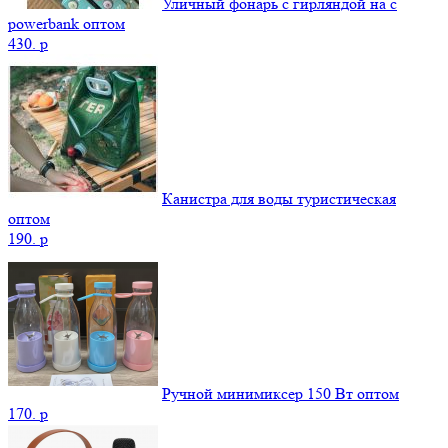
Уличный фонарь с гирляндой на с
powerbank оптом
430.
p
Канистра для воды туристическая
оптом
190.
p
Ручной минимиксер 150 Вт оптом
170.
p