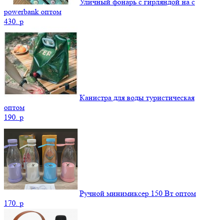
Уличный фонарь с гирляндой на с
powerbank оптом
430.
p
Канистра для воды туристическая
оптом
190.
p
Ручной минимиксер 150 Вт оптом
170.
p