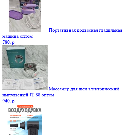
Портативная подвесная гладильная
машина оптом
780.
p
Массажер для шеи электрический
импульсный JT 88 оптом
940.
p