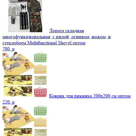
Лопата складная
многофункциональная, с пилой, огнивом, ножом, и
стеклобоем Multifunctional Shovel оптом
780.
p
Коврик для пикника 200х200 см оптом
220.
p