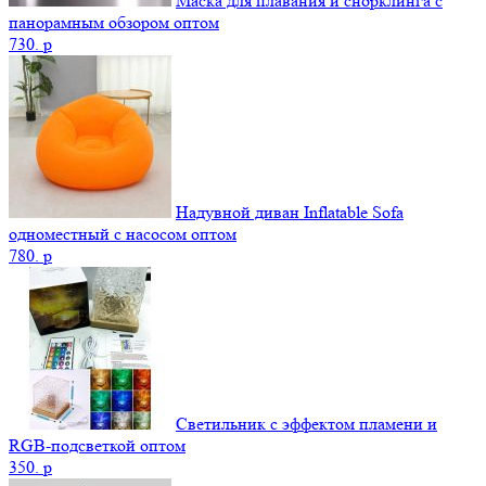
Маска для плавания и снорклинга с
панорамным обзором оптом
730.
p
Надувной диван Inflatable Sofa
одноместный с насосом оптом
780.
p
Светильник с эффектом пламени и
RGB-подсветкой оптом
350.
p