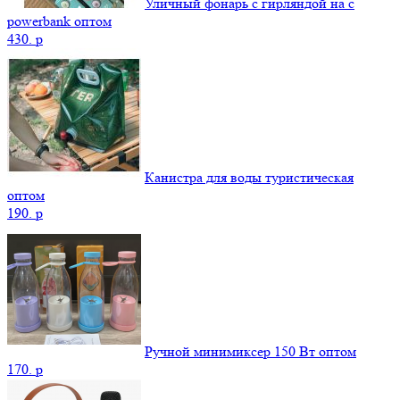
Уличный фонарь с гирляндой на с
powerbank оптом
430.
p
Канистра для воды туристическая
оптом
190.
p
Ручной минимиксер 150 Вт оптом
170.
p