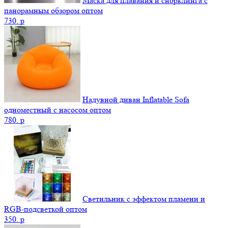
Маска для плавания и снорклинга с
панорамным обзором оптом
730.
p
Надувной диван Inflatable Sofa
одноместный с насосом оптом
780.
p
Светильник с эффектом пламени и
RGB-подсветкой оптом
350.
p