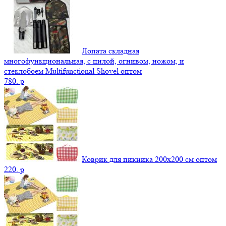
Лопата складная
многофункциональная, с пилой, огнивом, ножом, и
стеклобоем Multifunctional Shovel оптом
780.
p
Коврик для пикника 200х200 см оптом
220.
p