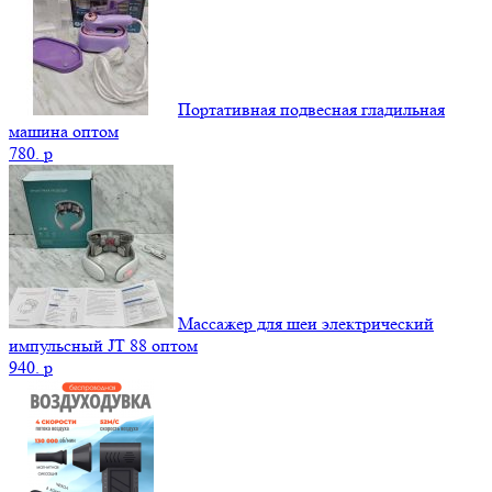
Портативная подвесная гладильная
машина оптом
780.
p
Массажер для шеи электрический
импульсный JT 88 оптом
940.
p