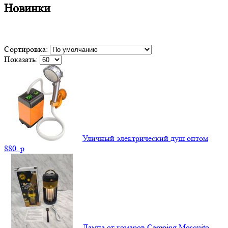
Новинки
Сортировка:
Показать:
Уличный электрический душ оптом
880.
p
Лампа от комаров Camping Mosquito