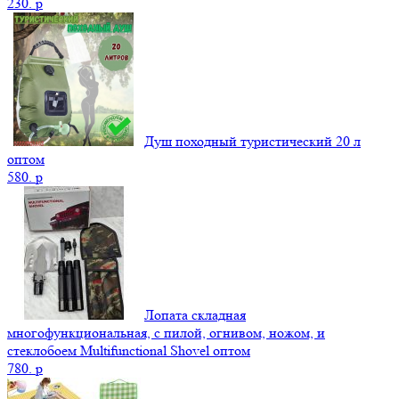
230.
p
Душ походный туристический 20 л
оптом
580.
p
Лопата складная
многофункциональная, с пилой, огнивом, ножом, и
стеклобоем Multifunctional Shovel оптом
780.
p