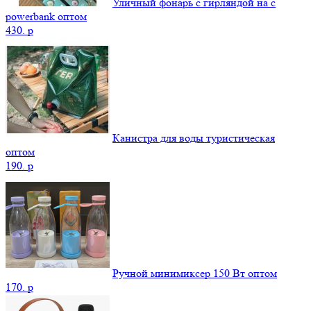
Уличный фонарь с гирляндой на с
powerbank оптом
430.
p
Канистра для воды туристическая
оптом
190.
p
Ручной минимиксер 150 Вт оптом
170.
p