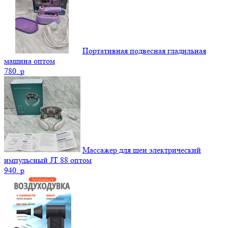
Портативная подвесная гладильная
машина оптом
780.
p
Массажер для шеи электрический
импульсный JT 88 оптом
940.
p