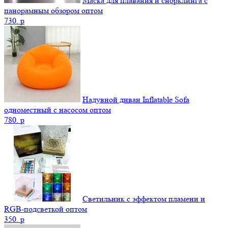
Маска для плавания и снорклинга с
панорамным обзором оптом
730.
p
Надувной диван Inflatable Sofa
одноместный с насосом оптом
780.
p
Светильник с эффектом пламени и
RGB-подсветкой оптом
350.
p