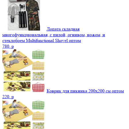
Лопата складная
многофункциональная, с пилой, огнивом, ножом, и
стеклобоем Multifunctional Shovel оптом
780.
p
Коврик для пикника 200х200 см оптом
220.
p