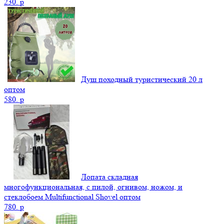
230.
p
Душ походный туристический 20 л
оптом
580.
p
Лопата складная
многофункциональная, с пилой, огнивом, ножом, и
стеклобоем Multifunctional Shovel оптом
780.
p