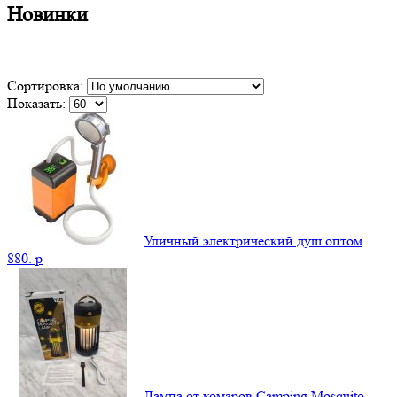
Новинки
Сортировка:
Показать:
Уличный электрический душ оптом
880.
p
Лампа от комаров Camping Mosquito