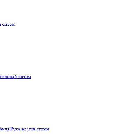
я оптом
тативный оптом
биля Рука жестов оптом