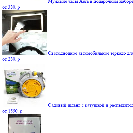
Мужские часы Aura в подарочном набор
от
380.
p
Светодиодное автомобильное зеркало дл
от
280.
p
Садовый шланг с катушкой и распылите
от
1550.
p