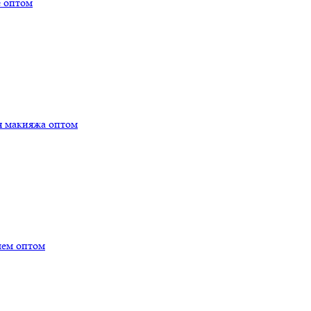
е оптом
я макияжа оптом
лем оптом