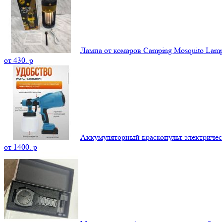
Лампа от комаров Camping Mosquito La
от
430.
p
Аккумуляторный краскопульт электриче
от
1400.
p