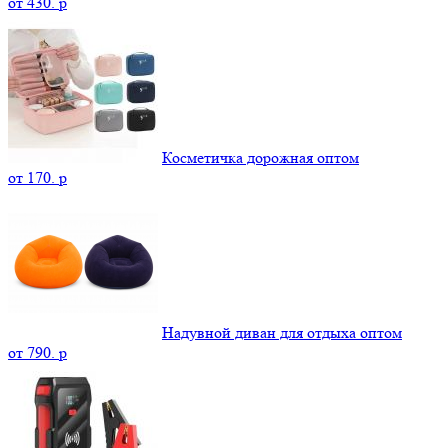
от
430.
p
Косметичка дорожная оптом
от
170.
p
Надувной диван для отдыха оптом
от
790.
p