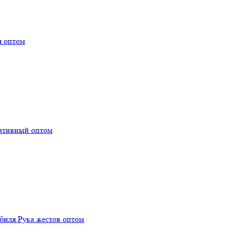
я оптом
тативный оптом
биля Рука жестов оптом