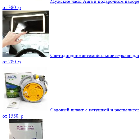
Мужские часы Aura в подарочном набор
от
380.
p
Светодиодное автомобильное зеркало дл
от
280.
p
Садовый шланг с катушкой и распылите
от
1550.
p