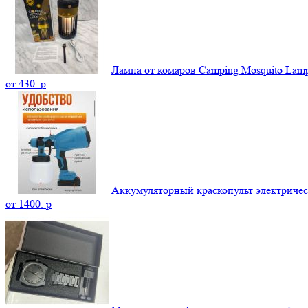
Лампа от комаров Camping Mosquito La
от
430.
p
Аккумуляторный краскопульт электриче
от
1400.
p