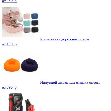
от
430.
p
Косметичка дорожная оптом
от
170.
p
Надувной диван для отдыха оптом
от
790.
p