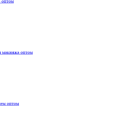
е оптом
я макияжа оптом
лем оптом