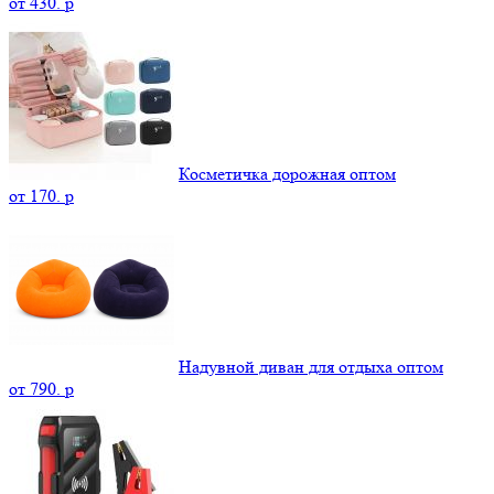
от
430.
p
Косметичка дорожная оптом
от
170.
p
Надувной диван для отдыха оптом
от
790.
p