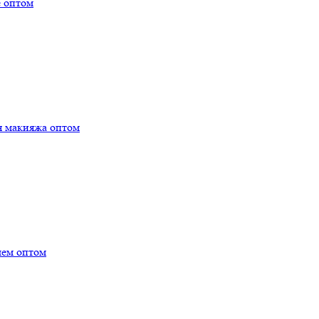
е оптом
я макияжа оптом
лем оптом