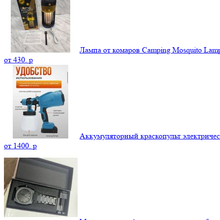
Лампа от комаров Camping Mosquito La
от
430.
p
Аккумуляторный краскопульт электриче
от
1400.
p