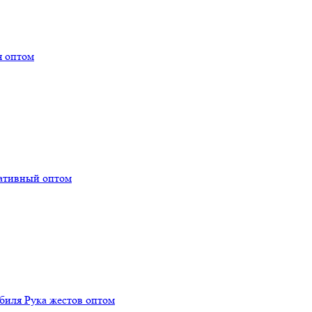
я оптом
тативный оптом
биля Рука жестов оптом