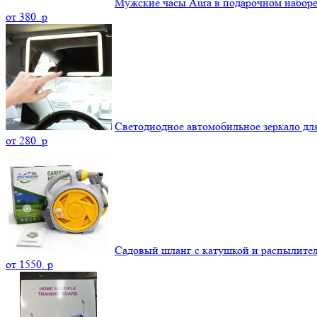
Мужские часы Aura в подарочном набор
от
380.
p
Светодиодное автомобильное зеркало дл
от
280.
p
Садовый шланг с катушкой и распылите
от
1550.
p