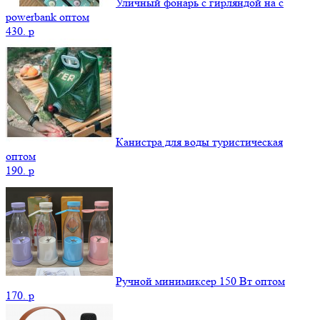
Уличный фонарь с гирляндой на с
powerbank оптом
430.
p
Канистра для воды туристическая
оптом
190.
p
Ручной минимиксер 150 Вт оптом
170.
p