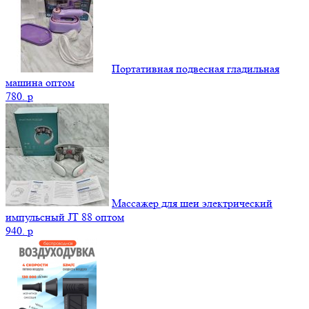
Портативная подвесная гладильная
машина оптом
780.
p
Массажер для шеи электрический
импульсный JT 88 оптом
940.
p