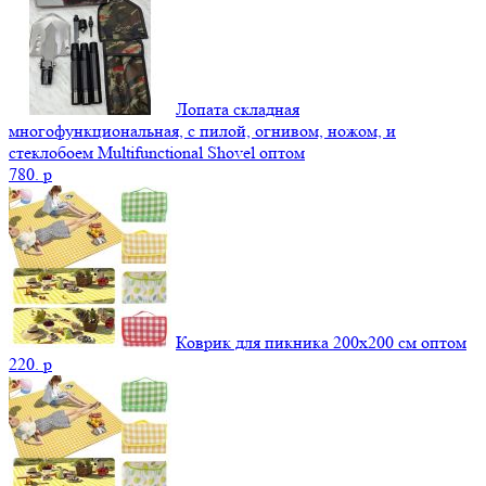
Лопата складная
многофункциональная, с пилой, огнивом, ножом, и
стеклобоем Multifunctional Shovel оптом
780.
p
Коврик для пикника 200х200 см оптом
220.
p