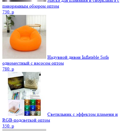
Маска для плавания и снорклинга с
панорамным обзором оптом
730.
p
Надувной диван Inflatable Sofa
одноместный с насосом оптом
780.
p
Светильник с эффектом пламени и
RGB-подсветкой оптом
350.
p