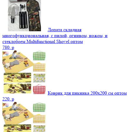
Лопата складная
многофункциональная, с пилой, огнивом, ножом, и
стеклобоем Multifunctional Shovel оптом
780.
p
Коврик для пикника 200х200 см оптом
220.
p