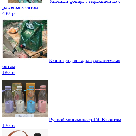
Уличный фонарь с гирляндой на с
powerbank оптом
430.
p
Канистра для воды туристическая
оптом
190.
p
Ручной минимиксер 150 Вт оптом
170.
p