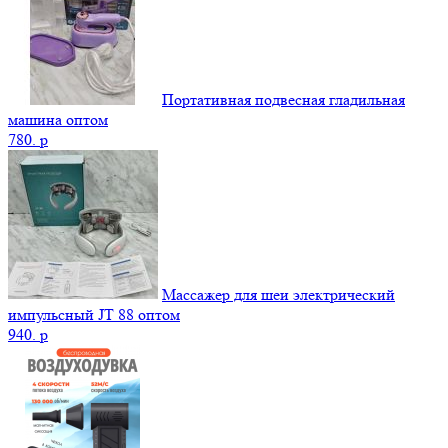
Портативная подвесная гладильная
машина оптом
780.
p
Массажер для шеи электрический
импульсный JT 88 оптом
940.
p