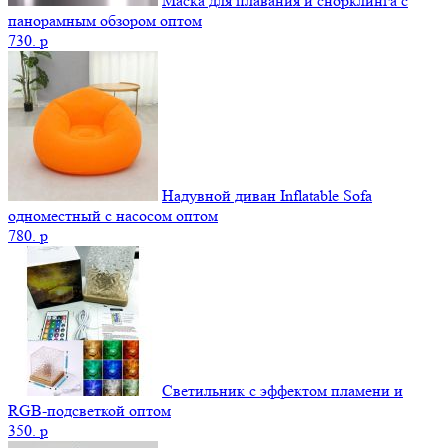
Маска для плавания и снорклинга с
панорамным обзором оптом
730.
p
Надувной диван Inflatable Sofa
одноместный с насосом оптом
780.
p
Светильник с эффектом пламени и
RGB-подсветкой оптом
350.
p