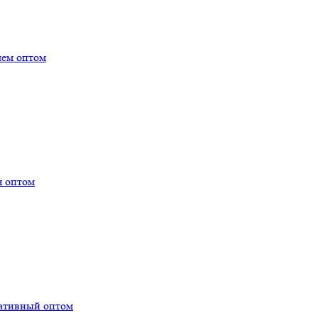
лем оптом
я оптом
тативный оптом