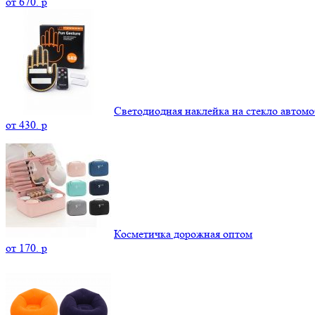
от
670.
p
Светодиодная наклейка на стекло автомо
от
430.
p
Косметичка дорожная оптом
от
170.
p