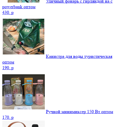
Уличный фонарь с гирляндой на с
powerbank оптом
430.
p
Канистра для воды туристическая
оптом
190.
p
Ручной минимиксер 150 Вт оптом
170.
p