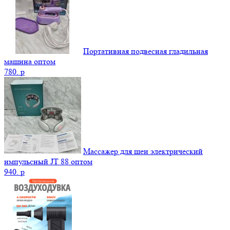
Портативная подвесная гладильная
машина оптом
780.
p
Массажер для шеи электрический
импульсный JT 88 оптом
940.
p