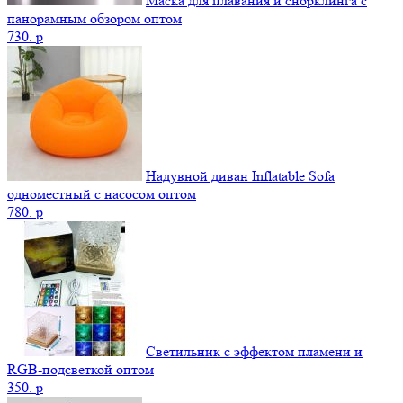
Маска для плавания и снорклинга с
панорамным обзором оптом
730.
p
Надувной диван Inflatable Sofa
одноместный с насосом оптом
780.
p
Светильник с эффектом пламени и
RGB-подсветкой оптом
350.
p