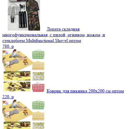
Лопата складная
многофункциональная, с пилой, огнивом, ножом, и
стеклобоем Multifunctional Shovel оптом
780.
p
Коврик для пикника 200х200 см оптом
220.
p