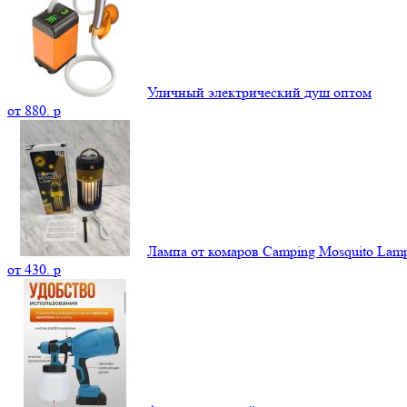
Уличный электрический душ оптом
от
880.
p
Лампа от комаров Camping Mosquito La
от
430.
p