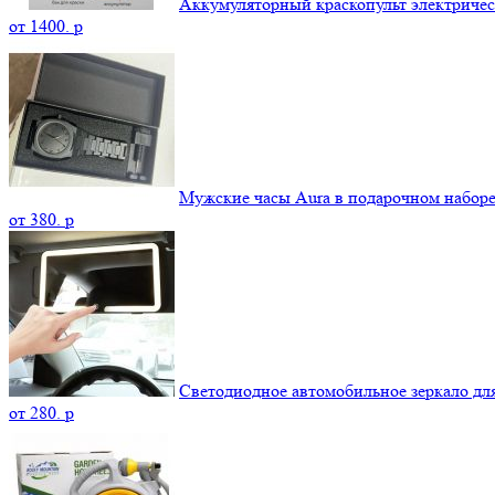
Аккумуляторный краскопульт электриче
от
1400.
p
Мужские часы Aura в подарочном набор
от
380.
p
Светодиодное автомобильное зеркало дл
от
280.
p