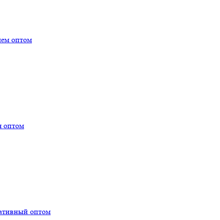
лем оптом
я оптом
тативный оптом