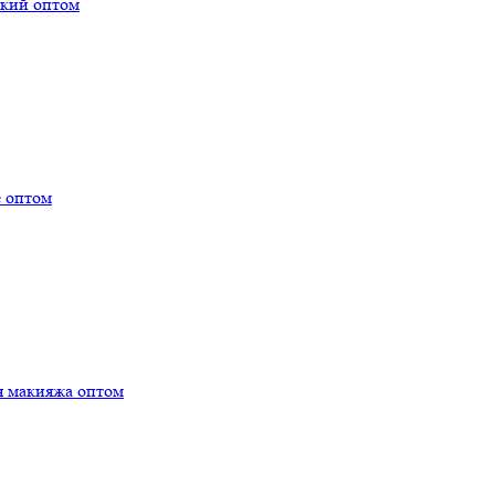
ский оптом
е оптом
я макияжа оптом