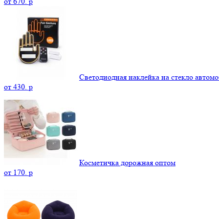
от
670.
p
Светодиодная наклейка на стекло автомо
от
430.
p
Косметичка дорожная оптом
от
170.
p