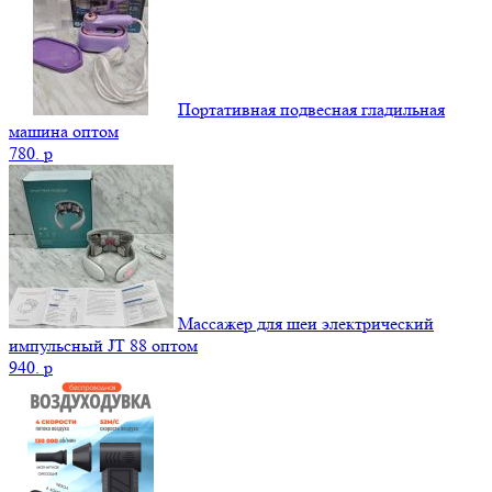
Портативная подвесная гладильная
машина оптом
780.
p
Массажер для шеи электрический
импульсный JT 88 оптом
940.
p