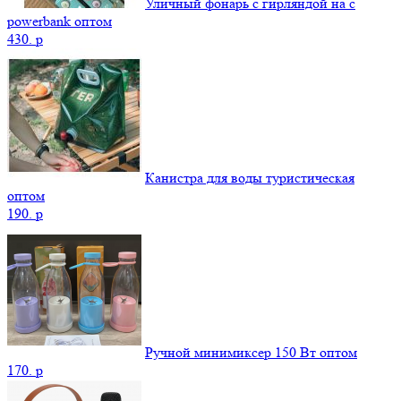
Уличный фонарь с гирляндой на с
powerbank оптом
430.
p
Канистра для воды туристическая
оптом
190.
p
Ручной минимиксер 150 Вт оптом
170.
p