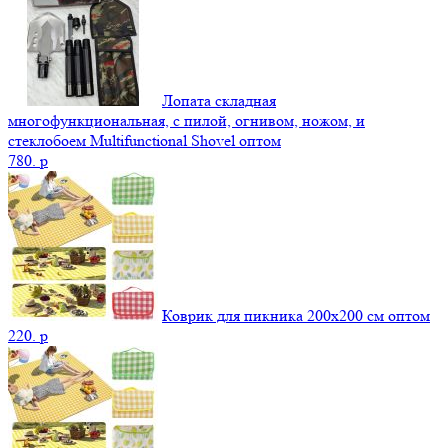
Лопата складная
многофункциональная, с пилой, огнивом, ножом, и
стеклобоем Multifunctional Shovel оптом
780.
p
Коврик для пикника 200х200 см оптом
220.
p