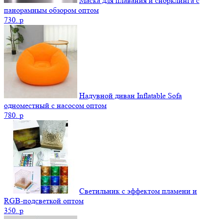
Маска для плавания и снорклинга с
панорамным обзором оптом
730.
p
Надувной диван Inflatable Sofa
одноместный с насосом оптом
780.
p
Светильник с эффектом пламени и
RGB-подсветкой оптом
350.
p