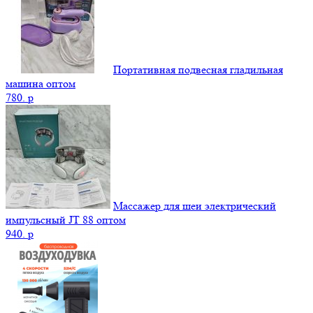
Портативная подвесная гладильная
машина оптом
780.
p
Массажер для шеи электрический
импульсный JT 88 оптом
940.
p