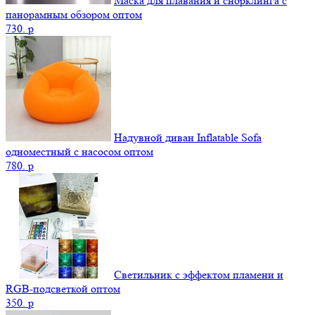
Маска для плавания и снорклинга с
панорамным обзором оптом
730.
p
Надувной диван Inflatable Sofa
одноместный с насосом оптом
780.
p
Светильник с эффектом пламени и
RGB-подсветкой оптом
350.
p