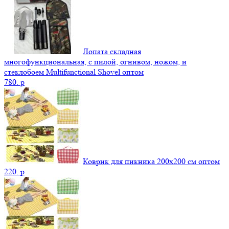
Лопата складная
многофункциональная, с пилой, огнивом, ножом, и
стеклобоем Multifunctional Shovel оптом
780.
p
Коврик для пикника 200х200 см оптом
220.
p