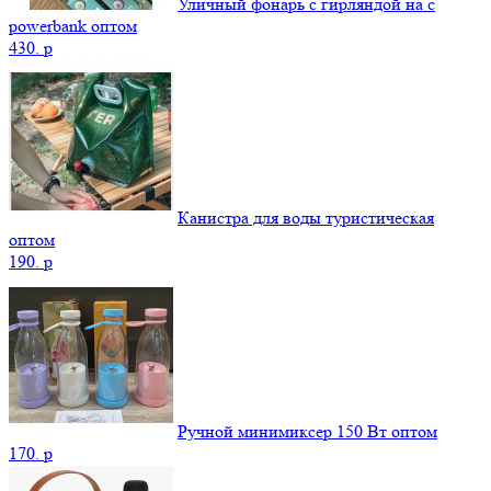
Уличный фонарь с гирляндой на с
powerbank оптом
430.
p
Канистра для воды туристическая
оптом
190.
p
Ручной минимиксер 150 Вт оптом
170.
p