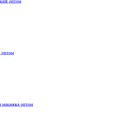
ский оптом
е оптом
я макияжа оптом