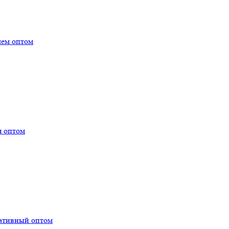
лем оптом
я оптом
тативный оптом