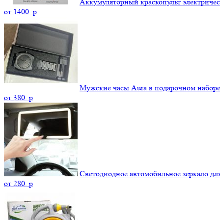
Аккумуляторный краскопульт электриче
от
1400.
p
Мужские часы Aura в подарочном набор
от
380.
p
Светодиодное автомобильное зеркало дл
от
280.
p