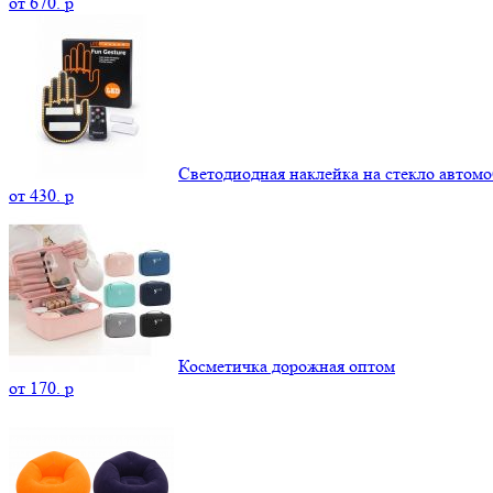
от
670.
p
Светодиодная наклейка на стекло автомо
от
430.
p
Косметичка дорожная оптом
от
170.
p