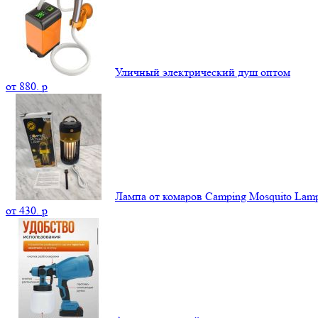
Уличный электрический душ оптом
от
880.
p
Лампа от комаров Camping Mosquito La
от
430.
p