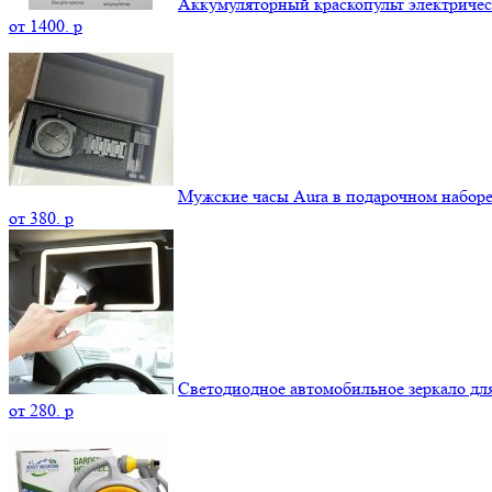
Аккумуляторный краскопульт электриче
от
1400.
p
Мужские часы Aura в подарочном набор
от
380.
p
Светодиодное автомобильное зеркало дл
от
280.
p