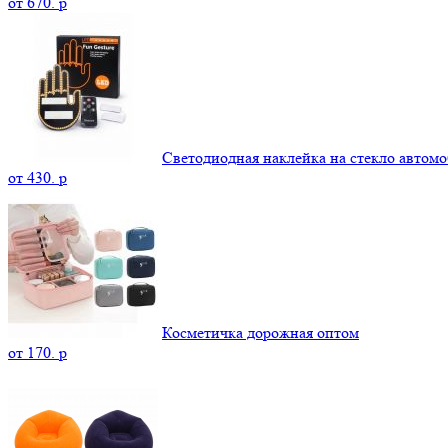
от
670.
p
Светодиодная наклейка на стекло автомо
от
430.
p
Косметичка дорожная оптом
от
170.
p