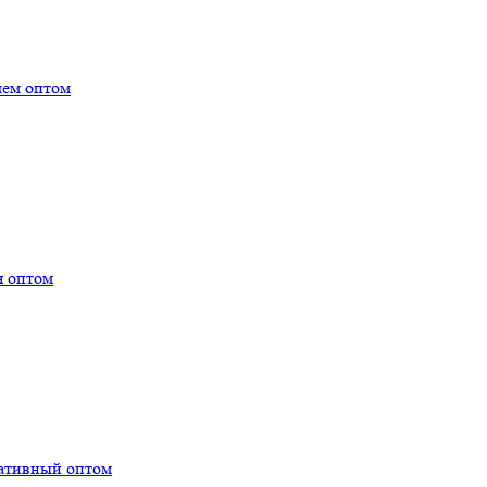
лем оптом
я оптом
тативный оптом