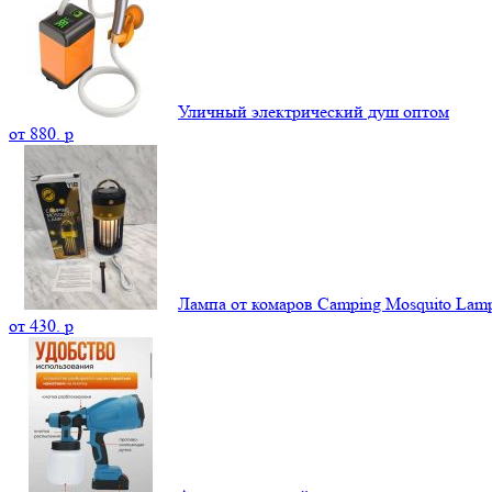
Уличный электрический душ оптом
от
880.
p
Лампа от комаров Camping Mosquito La
от
430.
p