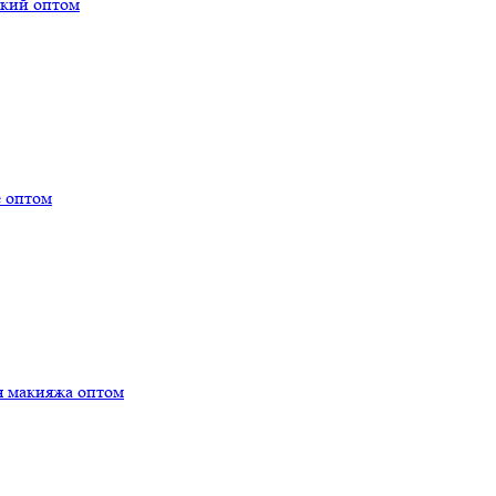
ский оптом
е оптом
я макияжа оптом