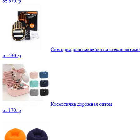
от
670.
p
Светодиодная наклейка на стекло автомо
от
430.
p
Косметичка дорожная оптом
от
170.
p