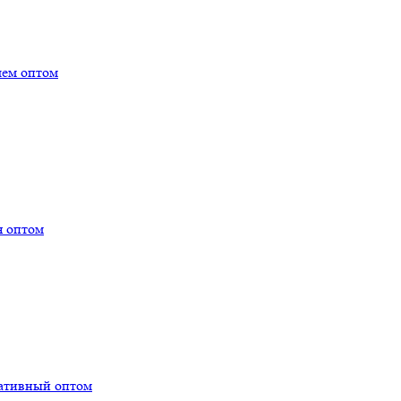
лем оптом
я оптом
тативный оптом