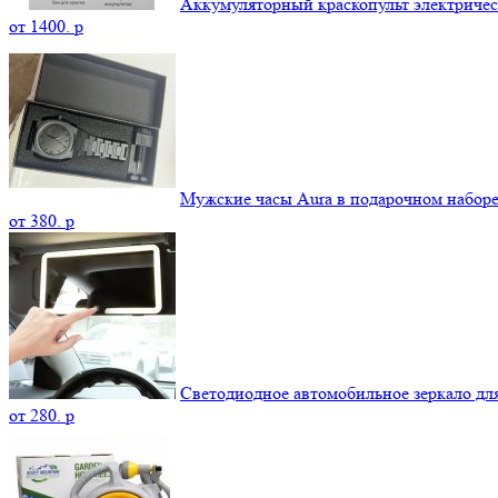
Аккумуляторный краскопульт электриче
от
1400.
p
Мужские часы Aura в подарочном набор
от
380.
p
Светодиодное автомобильное зеркало дл
от
280.
p