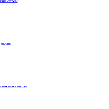
ский оптом
е оптом
я макияжа оптом