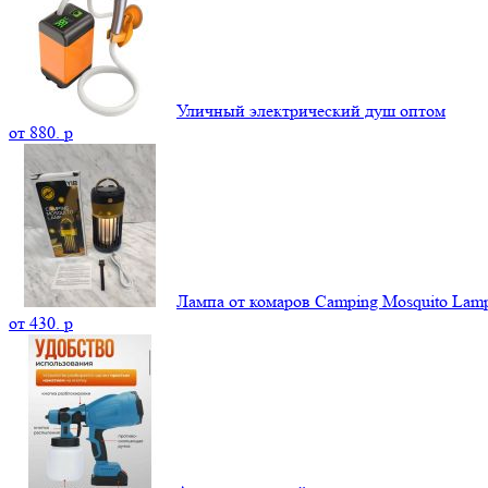
Уличный электрический душ оптом
от
880.
p
Лампа от комаров Camping Mosquito La
от
430.
p