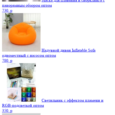
Маска для плавания и снорклинга с
панорамным обзором оптом
730.
p
Надувной диван Inflatable Sofa
одноместный с насосом оптом
780.
p
Светильник с эффектом пламени и
RGB-подсветкой оптом
350.
p