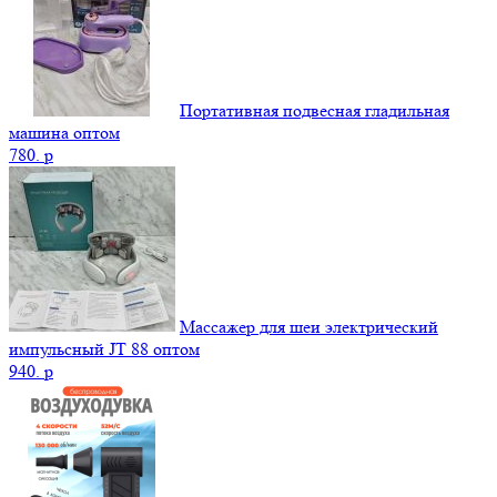
Портативная подвесная гладильная
машина оптом
780.
p
Массажер для шеи электрический
импульсный JT 88 оптом
940.
p