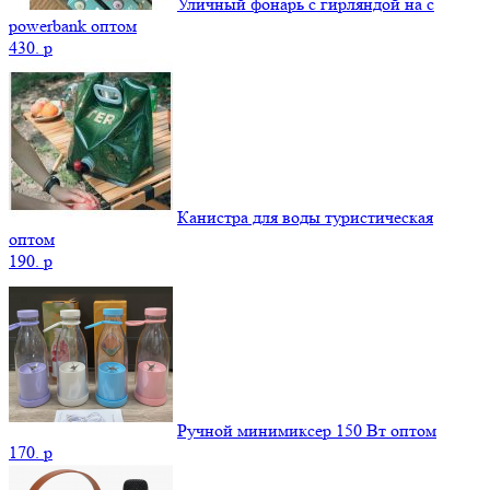
Уличный фонарь с гирляндой на с
powerbank оптом
430.
p
Канистра для воды туристическая
оптом
190.
p
Ручной минимиксер 150 Вт оптом
170.
p