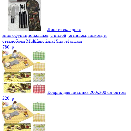
Лопата складная
многофункциональная, с пилой, огнивом, ножом, и
стеклобоем Multifunctional Shovel оптом
780.
p
Коврик для пикника 200х200 см оптом
220.
p