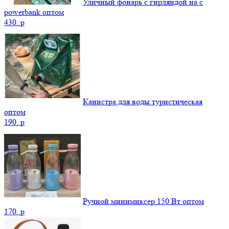
Уличный фонарь с гирляндой на с
powerbank оптом
430.
p
Канистра для воды туристическая
оптом
190.
p
Ручной минимиксер 150 Вт оптом
170.
p