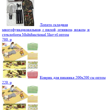
Лопата складная
многофункциональная, с пилой, огнивом, ножом, и
стеклобоем Multifunctional Shovel оптом
780.
p
Коврик для пикника 200х200 см оптом
220.
p