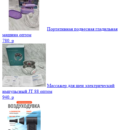
Портативная подвесная гладильная
машина оптом
780.
p
Массажер для шеи электрический
импульсный JT 88 оптом
940.
p