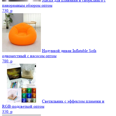
Маска для плавания и снорклинга с
панорамным обзором оптом
730.
p
Надувной диван Inflatable Sofa
одноместный с насосом оптом
780.
p
Светильник с эффектом пламени и
RGB-подсветкой оптом
350.
p