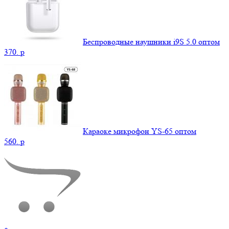
Беспроводные наушники i9S 5.0 оптом
370.
p
Караоке микрофон YS-65 оптом
560.
p