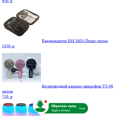
650.
p
Квадрокоптер E88 MiNi Drone оптом
1450.
p
Беспроводной караоке микрофон YS-08
оптом
710.
p
b
Callpy