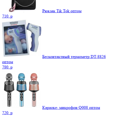
Рюкзак Tik Tok оптом
710.
p
Бесконтактный термометр DT-8826
оптом
780.
p
Караоке- микрофон Q008 оптом
720.
p