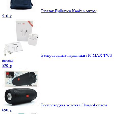
Рюкзак Fjallraven Kanken оптом
510.
p
Беспроводные наушники i10-MAX TWS
оптом
520.
p
Беспроводная колонка Charge4 оптом
690.
p