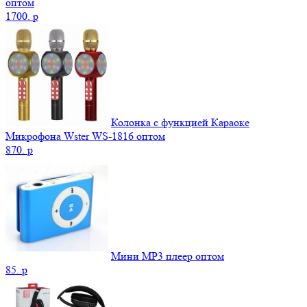
оптом
1700.
p
Колонка с функцией Караоке
Микрофона Wster WS-1816 оптом
870.
p
Мини MP3 плеер оптом
85.
p