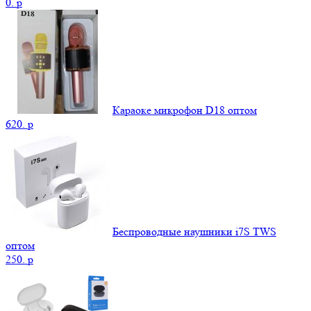
0.
p
Караоке микрофон D18 оптом
620.
p
Беспроводные наушники i7S TWS
оптом
250.
p