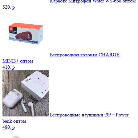
Караоке Микрофон Wster WS-668 оптом
520.
p
Беспроводная колонка CHARGE
MINI3+ оптом
410.
p
Беспроводные наушники i9P + Power
bank оптом
480.
p