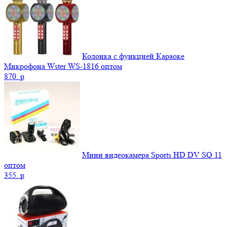
Колонка с функцией Караоке
Микрофона Wster WS-1816 оптом
870.
p
Мини видеокамера Sports HD DV SQ 11
оптом
355.
p