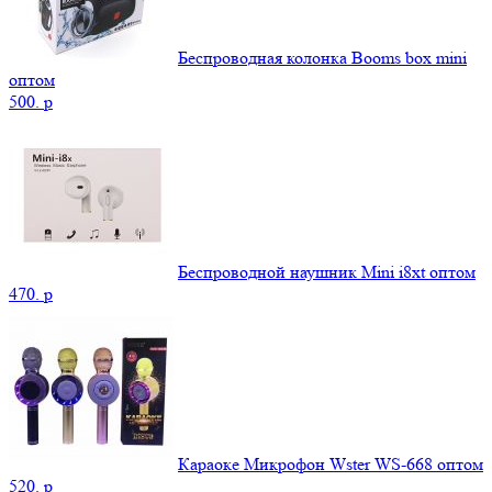
Беспроводная колонка Booms box mini
оптом
500.
p
Беспроводной наушник Mini i8xt оптом
470.
p
Караоке Микрофон Wster WS-668 оптом
520.
p