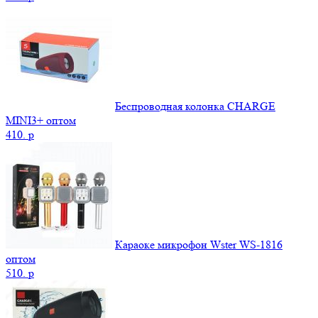
Беспроводная колонка CHARGE
MINI3+ оптом
410.
p
Караоке микрофон Wster WS-1816
оптом
510.
p