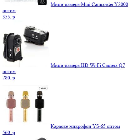
Мини-камера Mini Camcorder Y2000
оптом
355.
p
Мини-камера HD Wi-Fi Camera Q7
оптом
780.
p
Караоке микрофон YS-65 оптом
560.
p