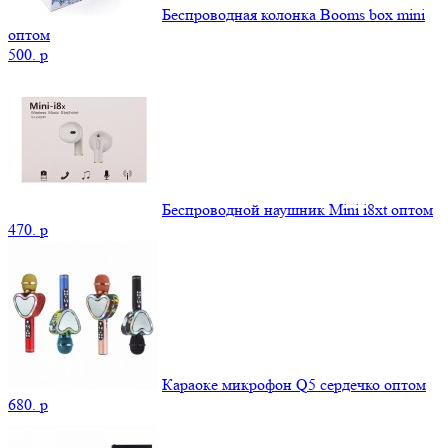
Беспроводная колонка Booms box mini
оптом
500.
p
Беспроводной наушник Mini i8xt оптом
470.
p
Караоке микрофон Q5 сердечко оптом
680.
p