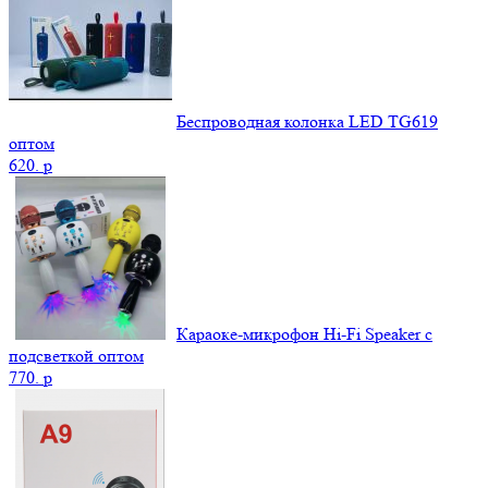
Беспроводная колонка LED TG619
оптом
620.
p
Караоке-микрофон Hi-Fi Speaker с
подсветкой оптом
770.
p