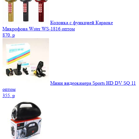
Колонка с функцией Караоке
Микрофона Wster WS-1816 оптом
870.
p
Мини видеокамера Sports HD DV SQ 11
оптом
355.
p