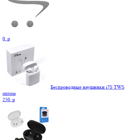
0.
p
Беспроводные наушники i7S TWS
оптом
250.
p