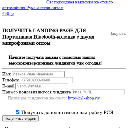
Светодиодная наклейка на стекло
автомобиля Рука жестов оптом
430.
p
ПОЛУЧИТЬ LANDING PAGE ДЛЯ
Закрыть
Портативная Bluetooth-колонка c двумя
микрофонами оптом
Начните получать заказы с помощью наших
высококонверсионных лендингов уже сегодня!
Имя
Телефон
E-mail
Пример понравившегося лендинга
Примеры лендингов на сайте:
http://m1-shop.ru/
Получить дополнительно настройку РСЯ
Получить лендинг