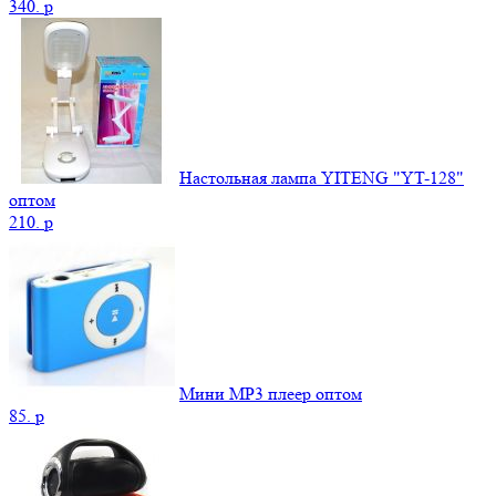
340.
p
Настольная лампа YITENG "YT-128"
оптом
210.
p
Мини MP3 плеер оптом
85.
p