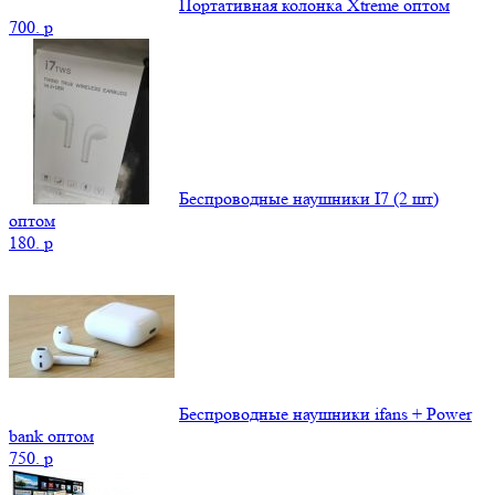
Портативная колонка Xtreme оптом
700.
p
Беспроводные наушники I7 (2 шт)
оптом
180.
p
Беспроводные наушники ifans + Power
bank оптом
750.
p