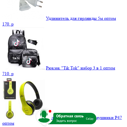
Удлинитель для гирлянды 5м оптом
170.
p
Рюкзак "Tik Tok" набор 3 в 1 оптом
710.
p
b
Беспроводные Bluetooth наушники P47
Callpy
оптом