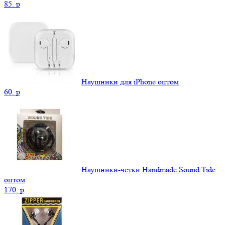
85.
p
Наушники для iPhone оптом
60.
p
Наушники-чётки Handmade Sound Tide
оптом
170.
p