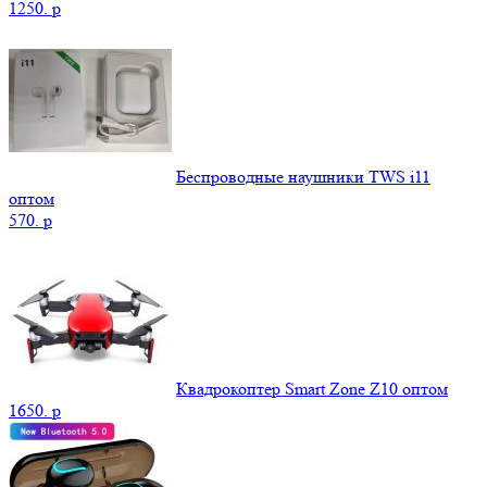
1250.
p
Беспроводные наушники TWS i11
оптом
570.
p
Квадрокоптер Smart Zone Z10 оптом
1650.
p