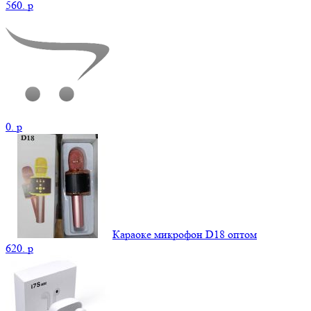
560.
p
0.
p
Караоке микрофон D18 оптом
620.
p