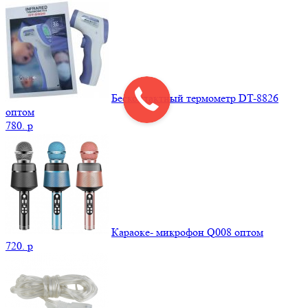
Бесконтактный термометр DT-8826
оптом
780.
p
Караоке- микрофон Q008 оптом
720.
p