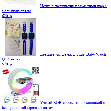
Ночник светильник плазменный шар с
молниями оптом
620.
p
Детские умные часы Smart Baby Watch
Q12 оптом
570.
p
Умный RGB-светильник с колонкой и
беспроводной зарядкой оптом