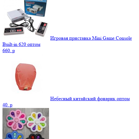
Игровая приставка Mini Game Console
Built-in 620 оптом
660.
p
Небесный китайский фонарик оптом
40.
p