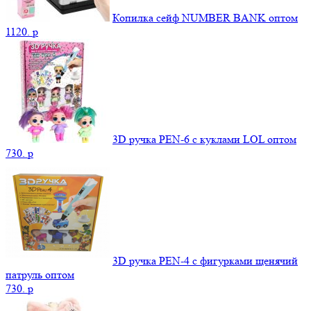
Копилка сейф NUMBER BANK оптом
1120.
p
3D ручка PEN-6 с куклами LOL оптом
730.
p
3D ручка PEN-4 с фигурками щенячий
патруль оптом
730.
p