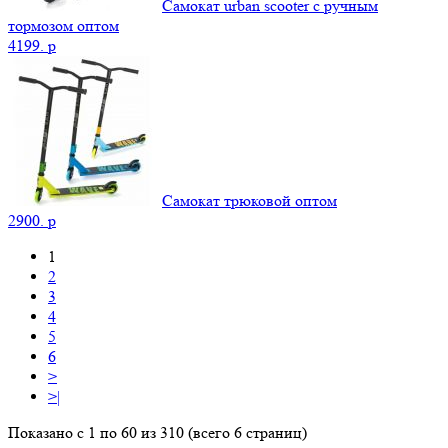
Самокат urban scooter с ручным
тормозом оптом
4199.
p
Самокат трюковой оптом
2900.
p
1
2
3
4
5
6
>
>|
Показано с 1 по 60 из 310 (всего 6 страниц)