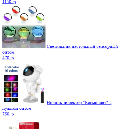
1150.
p
Светильник настольный сенсорный
оптом
470.
p
Ночник-проектор "Космонавт" с
пультом оптом
750.
p