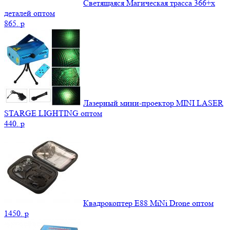
Светящаяся Магическая трасса 366+x
деталей оптом
865.
p
Лазерный мини-проектор MINI LASER
STARGE LIGHTING оптом
440.
p
Квадрокоптер E88 MiNi Drone оптом
1450.
p