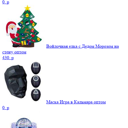
0.
p
Войлочная елка с Дедом Морозом на
стену оптом
430.
p
Маска Игра в Кальмара оптом
0.
p