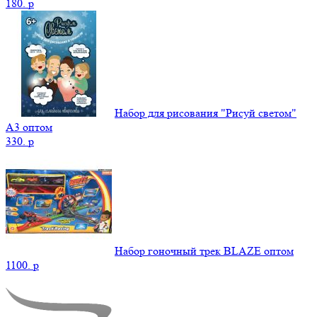
180.
p
Набор для рисования "Рисуй светом"
А3 оптом
330.
p
Набор гоночный трек BLAZE оптом
1100.
p