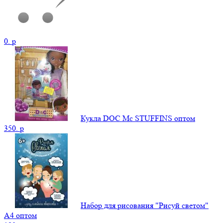
0.
p
Кукла DOC Mc STUFFINS оптом
350.
p
Набор для рисования "Рисуй светом"
А4 оптом