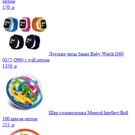
оптом
170.
p
Детские часы Smart Baby Watch Q80
(G72,Q90) с wifi оптом
1350.
p
Шар-головоломка Magical Intellect Ball
100 шагов оптом
255.
p