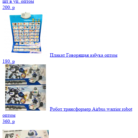
шт в уп. оптом
200.
p
Плакат Говорящая азбука оптом
180.
p
Робот трансформер Airbus warrior robot
оптом
360.
p