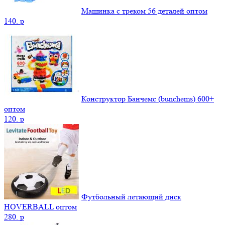
Машинка с треком 56 деталей оптом
140.
p
Конструктор Банчемс (bunchems) 600+
оптом
120.
p
Футбольный летающий диск
HOVERBALL оптом
280.
p