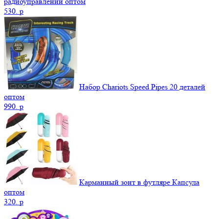
радиоуправлении оптом
530.
p
Набор Chariots Speed Pipes 20 деталей
оптом
990.
p
Карманный зонт в футляре Капсула
оптом
320.
p