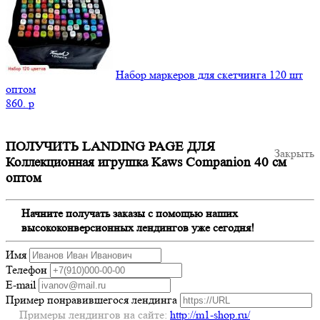
Набор маркеров для скетчинга 120 шт
оптом
860.
p
ПОЛУЧИТЬ LANDING PAGE ДЛЯ
Закрыть
Коллекционная игрушка Kaws Companion 40 см
оптом
Начните получать заказы с помощью наших
высококонверсионных лендингов уже сегодня!
Имя
Телефон
E-mail
Пример понравившегося лендинга
Примеры лендингов на сайте:
http://m1-shop.ru/