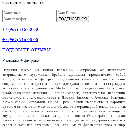
бесплатную доставку
ПОДПИСАТЬСЯ
+7 (969) 716-00-00
+7 (969) 716-00-00
ПОДРОБНЕЕ
ОТЗЫВЫ
Упаковка + фигурка
Игрушки KAWS из новой коллекции Сompanion от известного
американского художника Брайана Доннелли представляют собой
загадочные виниловые фигурки с подвижными руками и ногами. Смешение
современного искусства стрит-арт-художников и поп-культуры,
выраженное в сотрудничестве Medicom Toy с художником Kaws явили
необыкновенные игрушки – action модели, стремительно набравшие
популярность у коллекционеров в Японии, Европе и Америке. Игрушки
KAWS серии Companion Flayed Open Edition выполнены в нарочито
простом стиле, но в то же время обладают неординарной внешностью как
бы содранной кожи с половины игрушки, обнажившей мышцы и
внутренние органы, похожие на органы человека. Они окрашены в яркие
цвета коричнево-красном, черном с разноцветными внутренностями и в
сером с разными оттенками, все они имеют фирменные глаза в виде