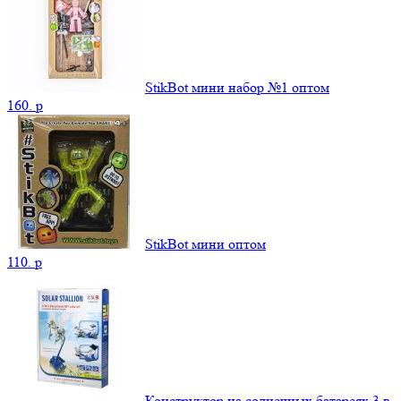
StikBot мини набор №1 оптом
160.
p
StikBot мини оптом
110.
p
Конструктор на солнечных батареях 3 в