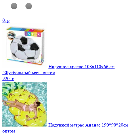
0.
p
Надувное кресло 108х110х66 см
"Футбольный мяч" оптом
920.
p
Надувной матрас Ананас 190*90*20см
оптом