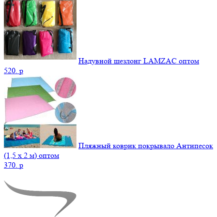
Надувной шезлонг LAMZAC оптом
520.
p
Пляжный коврик покрывало Антипесок
(1,5 х 2 м) оптом
370.
p