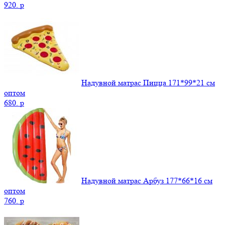
920.
p
Надувной матрас Пицца 171*99*21 см
оптом
680.
p
Надувной матрас Арбуз 177*66*16 см
оптом
760.
p