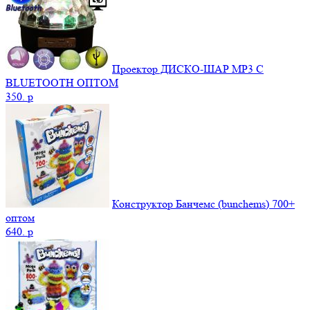
Проектор ДИСКО-ШАР MP3 С
BLUETOOTH ОПТОМ
350.
p
Конструктор Банчемс (bunchems) 700+
оптом
640.
p