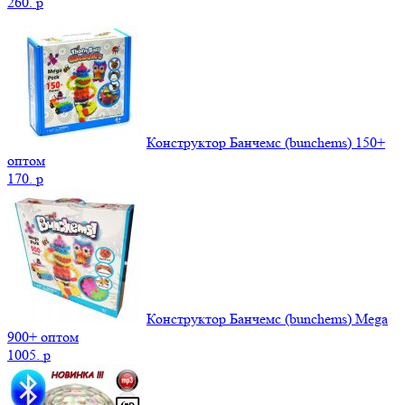
260.
p
Конструктор Банчемс (bunchems) 150+
оптом
170.
p
Конструктор Банчемс (bunchems) Mega
900+ оптом
1005.
p