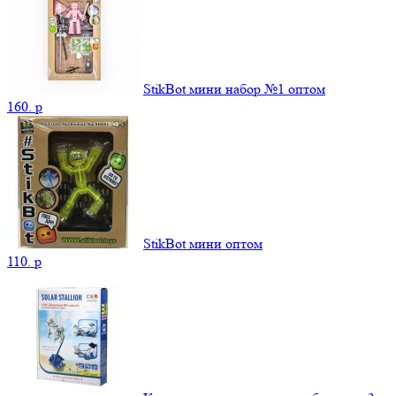
StikBot мини набор №1 оптом
160.
p
StikBot мини оптом
110.
p