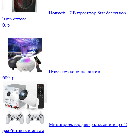
Ночной USB проектор Star decoration
lamp оптом
0.
p
Проектор колонка оптом
680.
p
Минипроектор для фильмов и игр с 2
джойстиками оптом