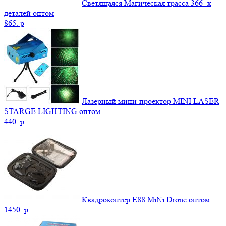
Светящаяся Магическая трасса 366+x
деталей оптом
865.
p
Лазерный мини-проектор MINI LASER
STARGE LIGHTING оптом
440.
p
Квадрокоптер E88 MiNi Drone оптом
1450.
p