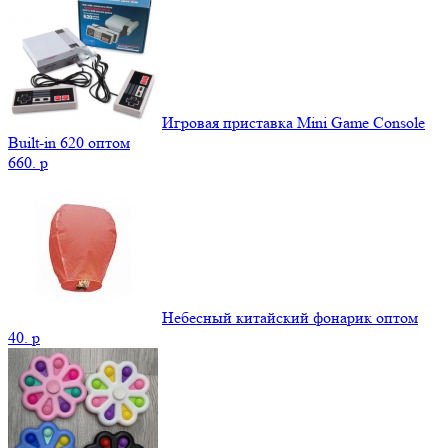
Игровая приставка Mini Game Console
Built-in 620 оптом
660.
p
Небесный китайский фонарик оптом
40.
p