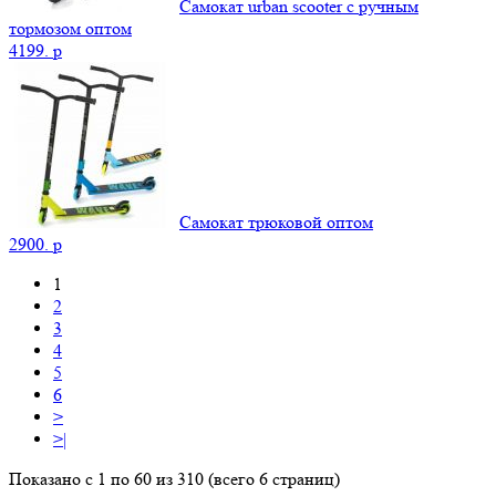
Самокат urban scooter с ручным
тормозом оптом
4199.
p
Самокат трюковой оптом
2900.
p
1
2
3
4
5
6
>
>|
Показано с 1 по 60 из 310 (всего 6 страниц)