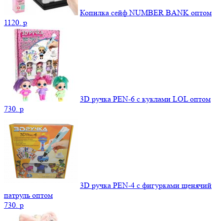
Копилка сейф NUMBER BANK оптом
1120.
p
3D ручка PEN-6 с куклами LOL оптом
730.
p
3D ручка PEN-4 с фигурками щенячий
патруль оптом
730.
p