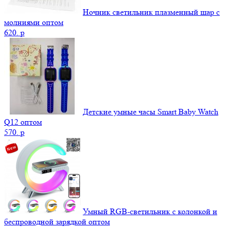
Ночник светильник плазменный шар с
молниями оптом
620.
p
Детские умные часы Smart Baby Watch
Q12 оптом
570.
p
Умный RGB-светильник с колонкой и
беспроводной зарядкой оптом