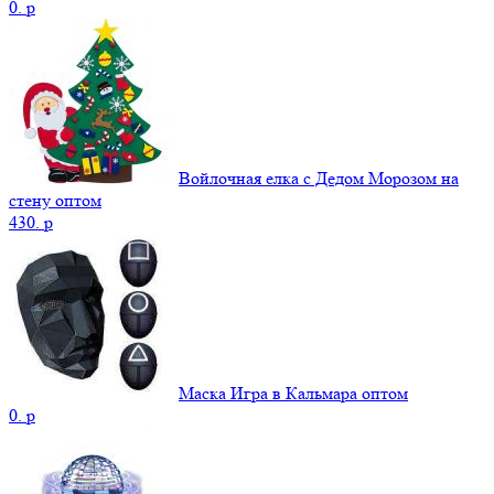
0.
p
Войлочная елка с Дедом Морозом на
стену оптом
430.
p
Маска Игра в Кальмара оптом
0.
p