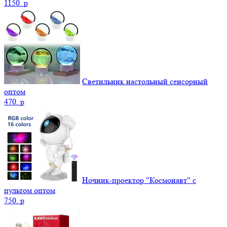
1150.
p
Светильник настольный сенсорный
оптом
470.
p
Ночник-проектор "Космонавт" с
пультом оптом
750.
p